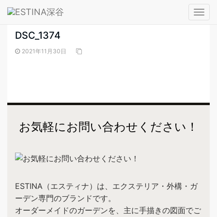
― BLOG ―
T
o
DSC_1374
g
g
2021年11月30日
l
e
n
a
v
i
お気軽にお問い合わせください！
g
a
t
i
o
ESTINA（エスティナ）は、エクステリア・外構・ガ
n
ーデン専門のブランドです。
オーダーメイドのガーデンを、主に手描きの図面でご