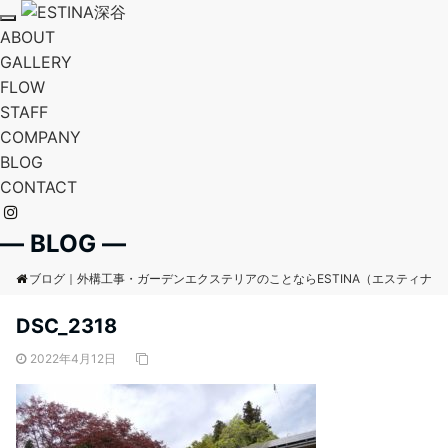
T
ABOUT
o
g
GALLERY
g
FLOW
l
e
STAFF
n
a
COMPANY
v
BLOG
i
g
CONTACT
a
t
i
o
― BLOG ―
n
ブログ｜外構工事・ガーデンエクステリアのことならESTINA（エスティナ
DSC_2318
2022年4月12日