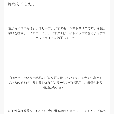
終わりました。
左からイロハモミジ、オリーブ、アオダモ、シマトネリコです。落葉と
常緑を植栽し、イロハモミジ、アオダモはライトアップできるようにス
ポットライトを施工しました。
「おがせ」という自然石のゴロタ石を使っています。茶色を中心とし
ているのですが、紫や青や赤などカラーリングが混ざり、表情があり
植栽に合います。
軒下部分は茶系をいれつつ、少し明るめのイメージにしました。下草も