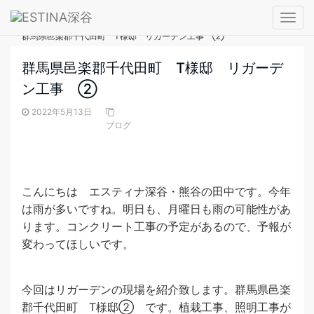
― BLOG ―
T
ブログ
群馬県邑楽郡千代田町 T様邸 リガーデン工事 ②
o
g
群馬県邑楽郡千代田町 T様邸 リガーデ
g
ン工事 ②
l
e
2022年5月13日
n
ブログ
a
v
i
こんにちは エスティナ深谷・熊谷の田中です。今年
g
は雨が多いですね。明日も、月曜日も雨の可能性があ
a
ります。コンクリート工事の予定があるので、予報が
t
変わってほしいです。
i
o
n
今回はリガーデンの現場を紹介致します。群馬県邑楽
郡千代田町 T様邸② です。植栽工事、照明工事が