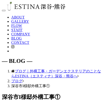
Toggle
navigation
ABOUT
GALLERY
FLOW
STAFF
COMPANY
BLOG
CONTACT
― BLOG ―
ブログ｜外構工事・ガーデンエクステリアのことな
らESTINA（エスティナ）深谷・熊谷へ
ブログ
深谷市I様邸外構工事①
深谷市I様邸外構工事①