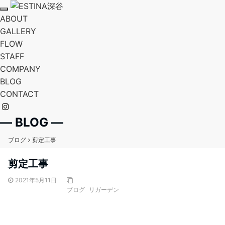
T
ABOUT
o
g
GALLERY
g
FLOW
l
e
STAFF
n
a
COMPANY
v
BLOG
i
g
CONTACT
a
t
i
o
― BLOG ―
n
ブログ
剪定工事
剪定工事
2021年5月11日
ブログ
リガーデン