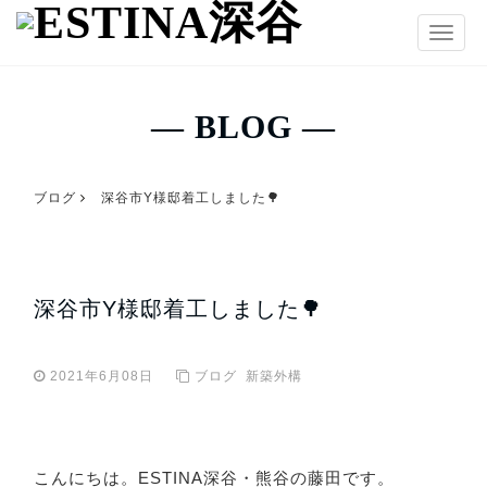
T
o
g
g
― BLOG ―
l
e
n
ブログ
深谷市Y様邸着工しました🌳
a
v
i
g
深谷市Y様邸着工しました🌳
a
t
i
2021年6月08日
ブログ
新築外構
o
n
こんにちは。ESTINA深谷・熊谷の藤田です。