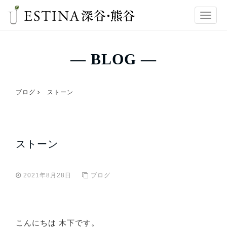
T
o
g
g
― BLOG ―
l
e
n
ブログ
ストーン
a
v
i
g
ストーン
a
t
i
2021年8月28日
ブログ
o
n
こんにちは 木下です。