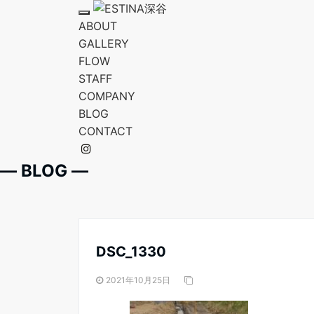
T
ABOUT
o
g
GALLERY
g
FLOW
l
e
STAFF
n
a
COMPANY
v
BLOG
i
g
CONTACT
a
t
i
o
― BLOG ―
n
DSC_1330
2021年10月25日