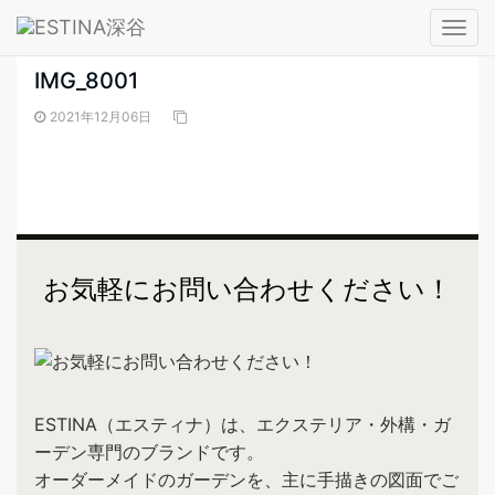
― BLOG ―
T
o
IMG_8001
g
g
2021年12月06日
l
e
n
a
v
i
お気軽にお問い合わせください！
g
a
t
i
o
ESTINA（エスティナ）は、エクステリア・外構・ガ
n
ーデン専門のブランドです。
オーダーメイドのガーデンを、主に手描きの図面でご