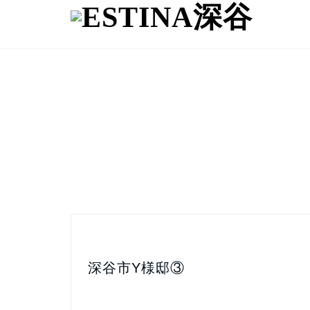
深谷市Y様邸③