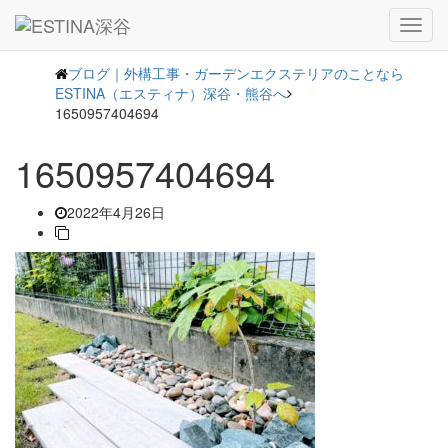
― BLOG ―
Toggl
navig
ブログ｜外構工事・ガーデンエクステリアのことなら
ESTINA（エスティナ）深谷・熊谷へ
1650957404694
1650957404694
2022年4月26日