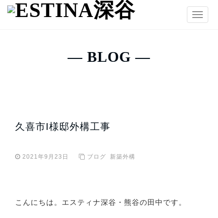
T
o
g
g
― BLOG ―
l
e
n
a
v
i
久喜市I様邸外構工事
g
a
t
2021年9月23日
ブログ
新築外構
i
o
n
こんにちは。エスティナ深谷・熊谷の田中です。