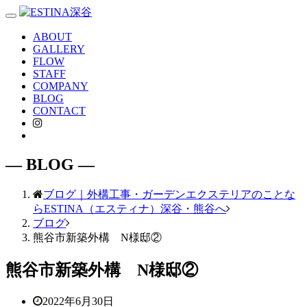
Toggle
navigation
ABOUT
GALLERY
FLOW
STAFF
COMPANY
BLOG
CONTACT
― BLOG ―
ブログ｜外構工事・ガーデンエクステリアのことな
らESTINA（エスティナ）深谷・熊谷へ
ブログ
熊谷市新築外構 N様邸②
熊谷市新築外構 N様邸②
2022年6月30日