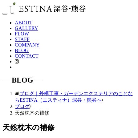
Toggle
navigation
ABOUT
GALLERY
FLOW
STAFF
COMPANY
BLOG
CONTACT
― BLOG ―
ブログ｜外構工事・ガーデンエクステリアのことな
らESTINA（エスティナ）深谷・熊谷へ
ブログ
天然枕木の補修
天然枕木の補修