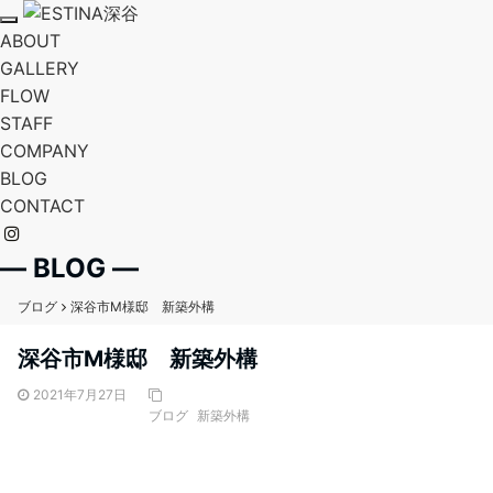
T
ABOUT
o
g
GALLERY
g
FLOW
l
e
STAFF
n
a
COMPANY
v
BLOG
i
g
CONTACT
a
t
i
o
― BLOG ―
n
ブログ
深谷市M様邸 新築外構
深谷市M様邸 新築外構
2021年7月27日
ブログ
新築外構