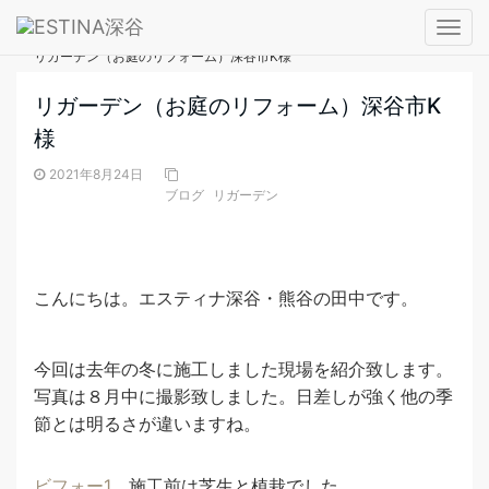
― BLOG ―
T
ブログ
リガーデン（お庭のリフォーム）深谷市K様
o
g
リガーデン（お庭のリフォーム）深谷市K
g
様
l
e
2021年8月24日
n
ブログ
リガーデン
a
v
i
こんにちは。エスティナ深谷・熊谷の田中です。
g
a
t
今回は去年の冬に施工しました現場を紹介致します。
i
写真は８月中に撮影致しました。日差しが強く他の季
o
節とは明るさが違いますね。
n
ビフォー1
施工前は芝生と植栽でした。